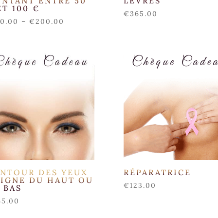
NTANT ENTRE 50
LÈVRES
ET 100 €
€
365.00
50.00
–
€
200.00
NTOUR DES YEUX
RÉPARATRICE
LIGNE DU HAUT OU
€
123.00
 BAS
65.00