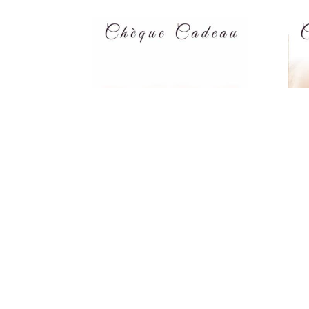
RESTRUCTURATION
RE
DES LÈVRES
DE
CI
€
520.00
EP
€
4