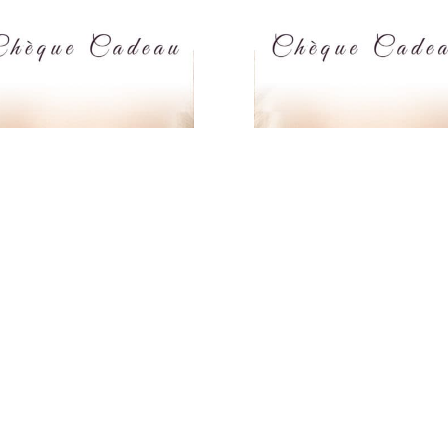
STRUCTURATION
RESTRUCTURATIO
S SOURCILS CIL À
DES SOURCILS CIL
L –
CIL – FIN DU
AISSISSEMENT
SOURCIL
50.00
€
285.00
1
2
→