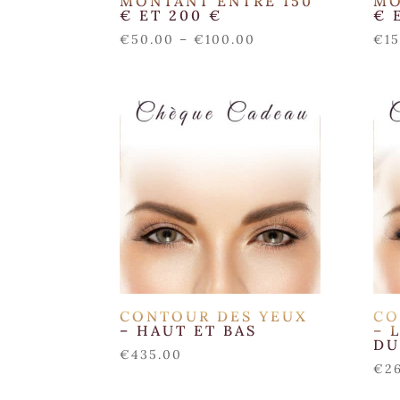
MONTANT ENTRE 150
MO
€ ET 200 €
€ 
€
50.00
–
€
100.00
€
1
CONTOUR DES YEUX
CO
– HAUT ET BAS
– 
DU
€
435.00
€
2