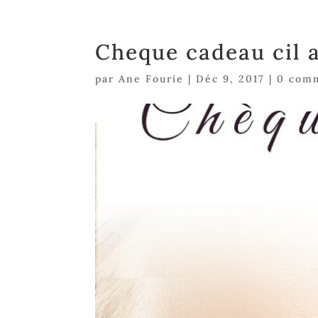
Cheque cadeau cil a
par
Ane Fourie
|
Déc 9, 2017
|
0 com