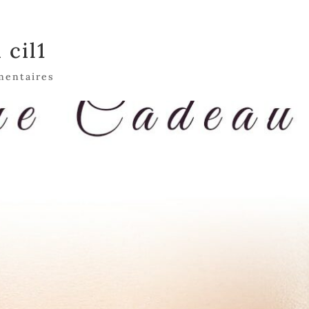
 cil1
mentaires